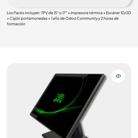
Los Packs incluyen: TPV de 15″ o 17″ + Impresora térmica + Escáner 1D/2D
+ Cajón portamonedas + 1 año de Odoo Community y 2 horas de
formación