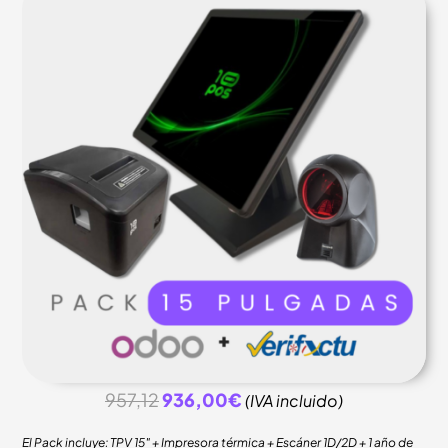
957,12
936,00€
(IVA incluido)
El Pack incluye: TPV 15″ + Impresora térmica + Escáner 1D/2D + 1 año de