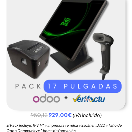
950,12
929,00€
(IVA incluido)
El Pack incluye: TPV 17″ + Impresora térmica + Escáner 1D/2D + 1 año de
Odoo Community y 2 horas de formación