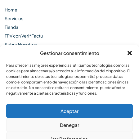
Home
Servicios
Tienda
TPV con Veri*Factu
Sobre Nosotros
Gestionar consentimiento
Contacto
Para ofrecer las mejores experiencias, utilizamos tecnologías como las
Más cosas
cookies para almacenar y/o acceder a la información del dispositivo. El
consentimiento de estas tecnologías nos permitirá procesar datos
Política de Privacidad
como el comportamiento de navegación o las identificaciones únicas
en este sitio. No consentir o retirar el consentimiento, puede afectar
Política de Cookies
negativamente a ciertas características y funciones.
Aviso Legal
Política de privacidad en Redes Sociales
Aceptar
Denegar
© 2025 Tech.essedi – Powered by
Essedi
Ver Preferencias